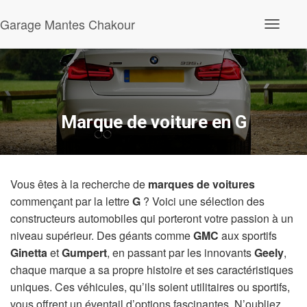
Garage Mantes Chakour
O
u
v
r
i
r
/
f
Marque de voiture en G
e
r
m
e
r
Vous êtes à la recherche de
marques de voitures
l
a
commençant par la lettre
G
? Voici une sélection des
n
constructeurs automobiles qui porteront votre passion à un
a
v
niveau supérieur. Des géants comme
GMC
aux sportifs
i
Ginetta
et
Gumpert
, en passant par les innovants
Geely
,
g
a
chaque marque a sa propre histoire et ses caractéristiques
t
uniques. Ces véhicules, qu’ils soient utilitaires ou sportifs,
i
vous offrent un éventail d’options fascinantes. N’oubliez
o