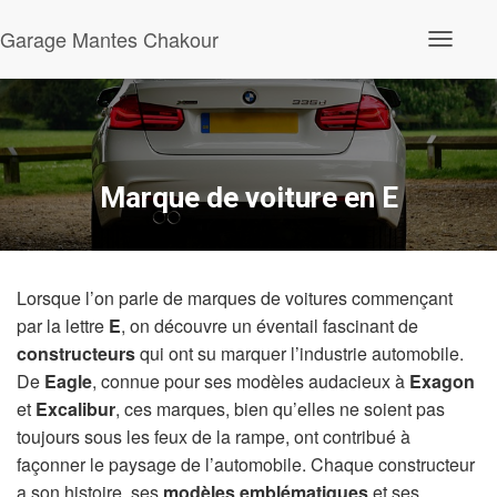
Garage Mantes Chakour
O
u
v
r
i
r
/
f
Marque de voiture en E
e
r
m
e
r
Lorsque l’on parle de marques de voitures commençant
l
a
par la lettre
E
, on découvre un éventail fascinant de
n
constructeurs
qui ont su marquer l’industrie automobile.
a
v
De
Eagle
, connue pour ses modèles audacieux à
Exagon
i
et
Excalibur
, ces marques, bien qu’elles ne soient pas
g
a
toujours sous les feux de la rampe, ont contribué à
t
façonner le paysage de l’automobile. Chaque constructeur
i
a son histoire, ses
modèles emblématiques
et ses
o