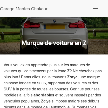
Garage Mantes Chakour
O
u
v
r
i
r
/
f
Marque de voiture en Z
e
r
m
e
r
Vous voulez en apprendre plus sur les marques de
l
a
voitures qui commencent par la lettre
Z
? Ne cherchez pas
n
plus loin ! Parmi elles, nous trouvons
Zotye
, une marque
a
v
chinoise fondée en 2005, rapportant des voitures et des
i
SUV à la portée de toutes les bourses. Connue pour ses
g
a
modèles à la fois
abordables
et souvent inspirés par des
t
véhicules populaires, Zotye s’impose malgré ses débuts
i
récents dans le monde de l’automobile. Surprenez vos
o