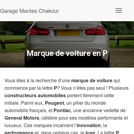
Garage Mantes Chakour
O
u
v
r
i
r
/
f
Marque de voiture en P
e
r
m
e
r
Vous êtes à la recherche d’une
marque de voiture
qui
l
a
commence par la lettre
P
? Vous n’êtes pas seul ! Plusieurs
n
constructeurs automobiles
portent fièrement cette
a
v
initiale. Parmi eux,
Peugeot
, un pilier du monde
i
automobile français, et
Pontiac
, une ancienne vedette de
g
a
General Motors
, célèbre pour ses modèles performants et
t
luxueux. Ces marques incarnent l’
innovation
, la
i
performance
et, dans certains cas, le
luxe
. La lettre
P
o