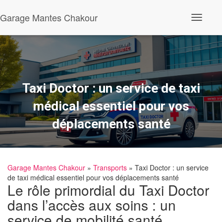
Garage Mantes Chakour
O
u
v
r
i
r
/
f
Taxi Doctor : un service de taxi
e
r
médical essentiel pour vos
m
e
déplacements santé
r
l
a
n
a
Garage Mantes Chakour
»
Transports
» Taxi Doctor : un service
v
i
de taxi médical essentiel pour vos déplacements santé
Le rôle primordial du Taxi Doctor
g
a
dans l’accès aux soins : un
t
i
service de mobilité santé
o