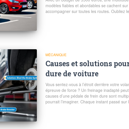
modèles fiables et abordables se cachent sur 
accompagner sur toutes les routes. Oubliez l
MÉCANIQUE
Causes et solutions pour
dure de voiture
Vous sentez-vous à l’étroit derrière votre vol
épreuve de force ? Un freinage inadapté peut
causes d’une pédale de frein dure sont multipl
pourrait l’imaginer. Chaque instant passé sur 