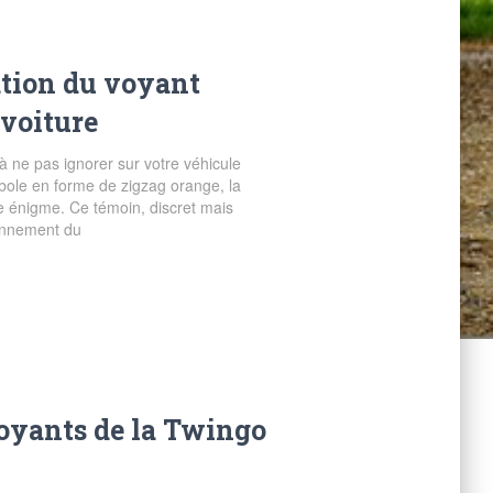
ation du voyant
 voiture
à ne pas ignorer sur votre véhicule
bole en forme de zigzag orange, la
e énigme. Ce témoin, discret mais
ionnement du
voyants de la Twingo