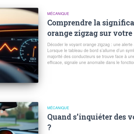
MÉCANIQUE
Comprendre la signific
orange zigzag sur votre
Décoder le voyant orange zigzag : une alerte 
Lorsque le tableau de bord s’allume d’un sym
majorité des conducteurs se trouve face à un
efficace, signale une anomalie dans le fonct
MÉCANIQUE
Quand s’inquiéter des 
?