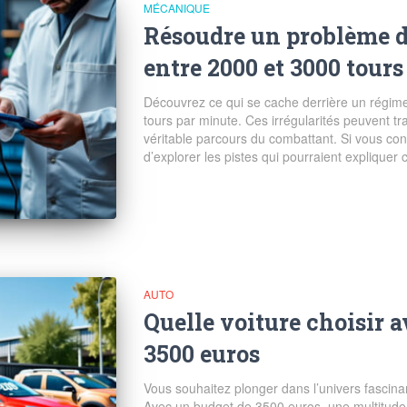
MÉCANIQUE
Résoudre un problème 
entre 2000 et 3000 tours
Découvrez ce qui se cache derrière un régime
tours par minute. Ces irrégularités peuvent t
véritable parcours du combattant. Si vous con
d’explorer les pistes qui pourraient expliquer c
AUTO
Quelle voiture choisir 
3500 euros
Vous souhaitez plonger dans l’univers fascina
Avec un budget de 3500 euros, une multitude d