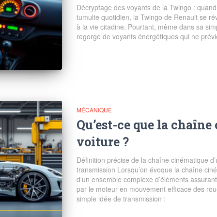
Décryptage des voyants de la Twingo : quand
tumulte quotidien, la Twingo de Renault se rév
à la vie citadine. Pourtant, même dans sa sim
regorge de voyants énergétiques qui ne prév
MÉCANIQUE
Qu’est-ce que la chaîne
voiture ?
Définition précise de la chaîne cinématique d
transmission Lorsqu’on évoque la chaîne ciné
d’un ensemble complexe d’éléments assurant l
par le moteur en mouvement efficace des rou
simple idée de transmission :