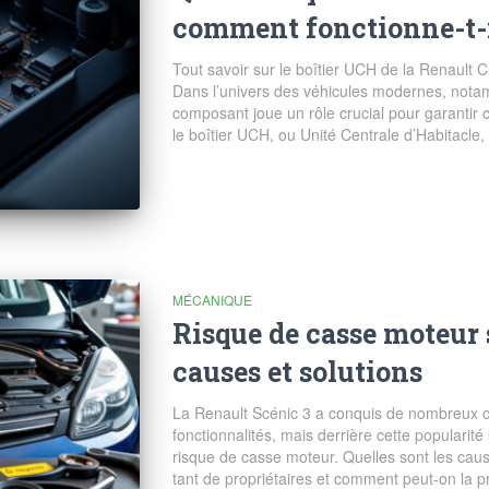
comment fonctionne-t-i
Tout savoir sur le boîtier UCH de la Renault 
Dans l’univers des véhicules modernes, nota
composant joue un rôle crucial pour garantir con
le boîtier UCH, ou Unité Centrale d’Habitacle
MÉCANIQUE
Risque de casse moteur s
causes et solutions
La Renault Scénic 3 a conquis de nombreux c
fonctionnalités, mais derrière cette popularité
risque de casse moteur. Quelles sont les cau
tant de propriétaires et comment peut-on la p