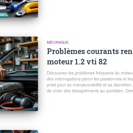
MÉCANIQUE
Problèmes courants ren
moteur 1.2 vti 82
Découvrez les problèmes fréquents du moteur 
des interrogations parmi les passionnés et les
prisé pour sa manœuvrabilité et sa discrétion
de créer des désagréments au quotidien. Déma