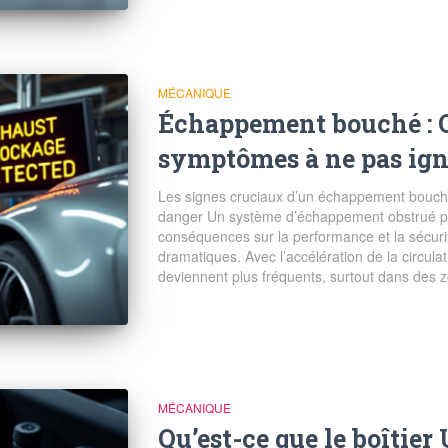
MÉCANIQUE
Échappement bouché : Q
symptômes à ne pas ign
Les signes cruciaux d’un échappement bouché
danger Un système d’échappement obstrué pe
conséquences sur la performance et la sécuri
dramatiques. Avec l’accélération de la circul
deviennent plus fréquents, surtout dans des 
MÉCANIQUE
Qu’est-ce que le boîtier