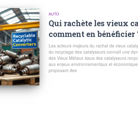
AUTO
Qui rachète les vieux c
comment en bénéficier 
Les acteurs majeurs du rachat de vieux cata
du recyclage des catalyseurs connaît une dyn
des Vieux Métaux issus des catalyseurs recyc
aux enjeux environnementaux et économique
proposant des