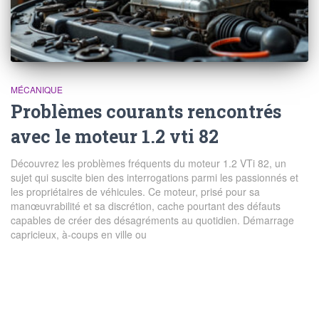
MÉCANIQUE
Problèmes courants rencontrés
avec le moteur 1.2 vti 82
Découvrez les problèmes fréquents du moteur 1.2 VTi 82, un
sujet qui suscite bien des interrogations parmi les passionnés et
les propriétaires de véhicules. Ce moteur, prisé pour sa
manœuvrabilité et sa discrétion, cache pourtant des défauts
capables de créer des désagréments au quotidien. Démarrage
capricieux, à-coups en ville ou