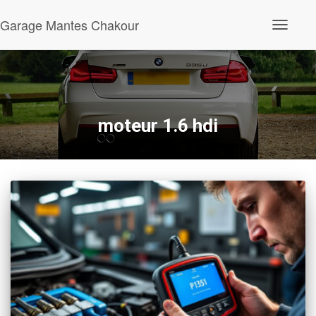
Garage Mantes Chakour
Ouvrir/fe
la
navigatio
moteur 1.6 hdi