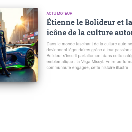
ACTU MOTEUR
Étienne le Bolideur et l
icône de la culture auto
Dans le monde fascinant de la culture automob
deviennent légendaires grâce à leur passion dé
Bolideur s’inscrit parfaitement dans cette ca
emblématique : la Véga Missyl. Entre perfor
communauté engagée, cette histoire illustre