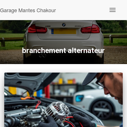
Garage Mantes Chakour
Ouvrir/fe
la
navigatio
branchement alternateur