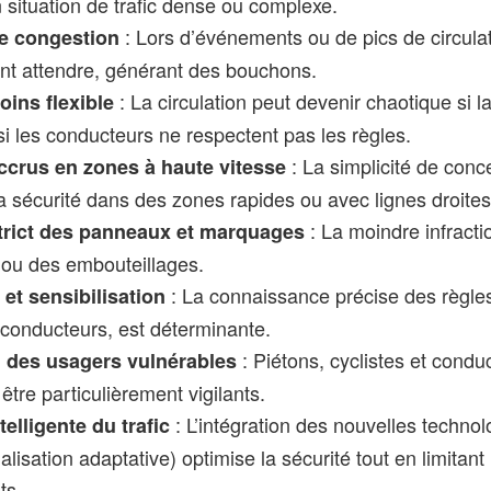
 situation de trafic dense ou complexe.
: Lors d’événements ou de pics de circulat
e congestion
nt attendre, générant des bouchons.
: La circulation peut devenir chaotique si la
ins flexible
si les conducteurs ne respectent pas les règles.
: La simplicité de conc
ccrus en zones à haute vitesse
la sécurité dans des zones rapides ou avec lignes droites
: La moindre infract
trict des panneaux et marquages
s ou des embouteillages.
: La connaissance précise des règl
et sensibilisation
conducteurs, est déterminante.
: Piétons, cyclistes et cond
n des usagers vulnérables
être particulièrement vigilants.
: L’intégration des nouvelles technol
telligente du trafic
lisation adaptative) optimise la sécurité tout en limitant 
ts.