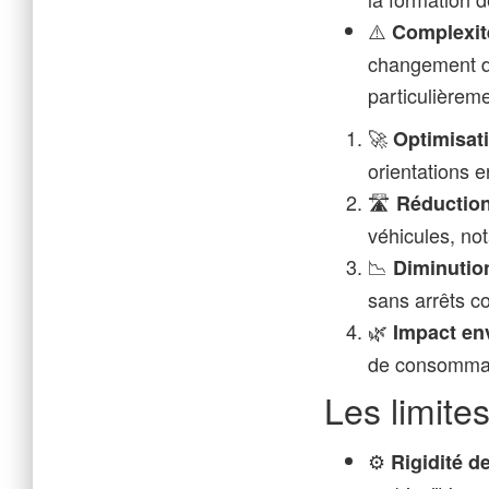
⚠️
Complexit
changement de
particulièreme
🚀
Optimisati
orientations e
🛣️
Réduction 
véhicules, no
📉
Diminutio
sans arrêts c
🌿
Impact en
de consommat
Les limites
⚙️
Rigidité d