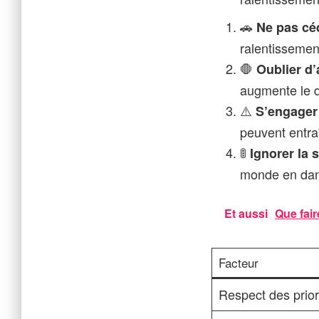
🚗
Ne pas cé
ralentissement
🛑
Oublier d’
augmente le d
⚠️
S’engager 
peuvent entra
🚦
Ignorer la s
monde en dan
Et aussi
Que fair
Facteur
Respect des prior