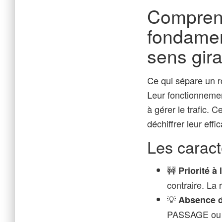
Comprend
fondament
sens gira
Ce qui sépare un ro
Leur fonctionnement
à gérer le trafic. 
déchiffrer leur effi
Les caract
🚧
Priorité à 
contraire. La 
💡
Absence d
PASSAGE ou de