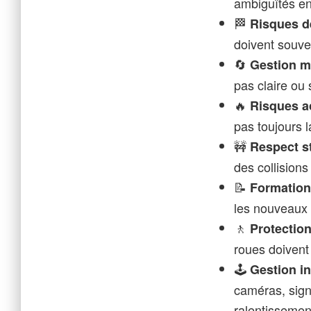
ambiguïtés en
🏁
Risques d
doivent souve
🔄
Gestion mo
pas claire ou 
🔥
Risques a
pas toujours 
🚧
Respect s
des collision
📝
Formation 
les nouveaux 
🚶
Protectio
roues doivent 
🕹️
Gestion in
caméras, signa
ralentissemen