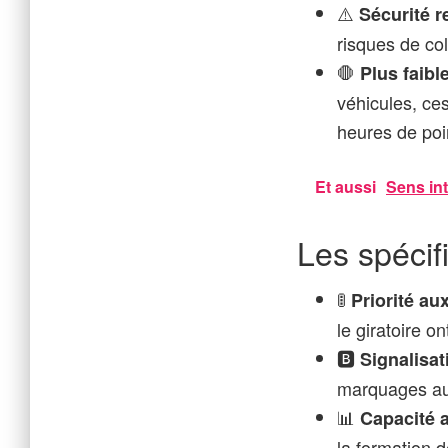
⚠️
Sécurité r
risques de co
🛑
Plus faibl
véhicules, ce
heures de poi
Et aussi
Sens int
Les spécif
🚦
Priorité au
le giratoire on
🅱️
Signalisat
marquages au s
📊
Capacité 
la formation 