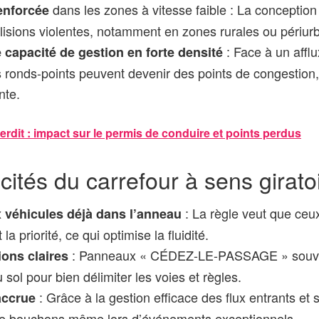
dans les zones à vitesse faible : La conception 
enforcée
llisions violentes, notamment en zones rurales ou périur
: Face à un affl
e capacité de gestion en forte densité
s ronds-points peuvent devenir des points de congestion, 
nte.
erdit : impact sur le permis de conduire et points perdus
icités du carrefour à sens girato
: La règle veut que ceux
x véhicules déjà dans l’anneau
t la priorité, ce qui optimise la fluidité.
: Panneaux « CÉDEZ-LE-PASSAGE » souven
ions claires
ol pour bien délimiter les voies et règles.
: Grâce à la gestion efficace des flux entrants et so
accrue
de bouchons même lors d’événements exceptionnels.