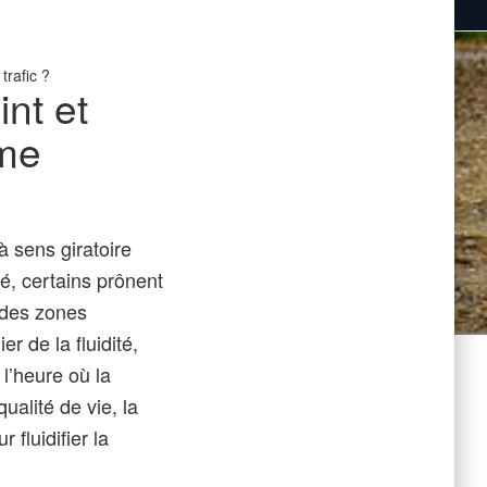
trafic ?
int et
mme
à sens giratoire
té, certains prônent
s des zones
er de la fluidité,
 l’heure où la
ualité de vie, la
 fluidifier la