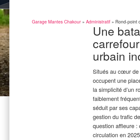
Garage Mantes Chakour
»
Administratif
» Rond-point ou 
Une batai
carrefour
urbain i
Situés au cœur de 
occupent une place 
la simplicité d’un 
faiblement fréquenté
séduit par ses capa
gestion du trafic d
question affleure : 
circulation en 2025