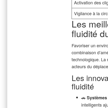
Activation des cli
Vigilance à la cir
Les meill
fluidité 
Favoriser un envi
combinaison d’amé
technologique. La r
acteurs du déplac
Les innova
fluidité
🚗
Systèmes 
intelligents aj