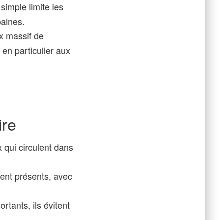
simple limite les
baines.
ux massif de
en particulier aux
ire
 qui circulent dans
t présents, avec
rtants, ils évitent