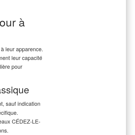
our à
s à leur apparence.
ement leur capacité
lière pour
assique
t, sauf indication
cifique.
neaux CÉDEZ-LE-
ons.