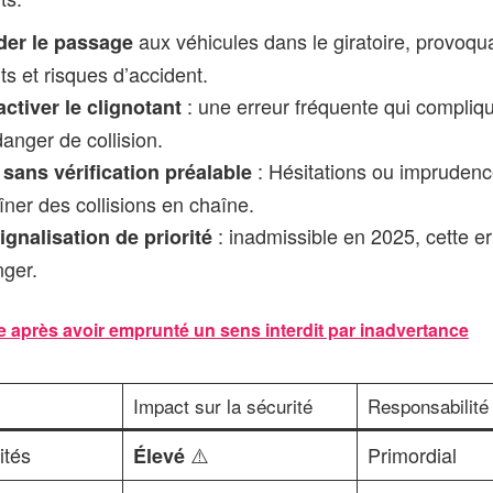
aux véhicules dans le giratoire, provoqu
der le passage
s et risques d’accident.
: une erreur fréquente qui complique
activer le clignotant
anger de collision.
: Hésitations ou imprudence
sans vérification préalable
îner des collisions en chaîne.
: inadmissible en 2025, cette er
ignalisation de priorité
ger.
e après avoir emprunté un sens interdit par inadvertance
Impact sur la sécurité
Responsabilité 
ités
⚠️
Primordial
Élevé