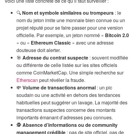
Voici une liste concrète de ce qu’il faut surveiller :
🔍
Nom et symbole similaires ou trompeurs
: le
nom du jeton imite une monnaie bien connue ou un
projet réputé pour se faire passer pour une version
officielle. Par exemple, un jeton nommé «
Bitcoin 2.0
» ou «
Ethereum Classic
» avec une adresse
douteuse doit alerter.
🎯
Adresse du contrat suspecte
: souvent modifiée
ou différente de celle listée sur les sites officiels
comme CoinMarketCap. Une simple recherche sur
Etherscan
peut révéler la fraude.
💸
Volume de transactions anormal
: un pic
soudain ou une activité en dehors des tendances
habituelles peut suggérer un lavage. La majorité des
transactions suspectes concerne des montants
importants émanant d’adresses peu connues.
🕵️
Absence d’informations ou de community
management crédible
: pas de site officiel, pas de