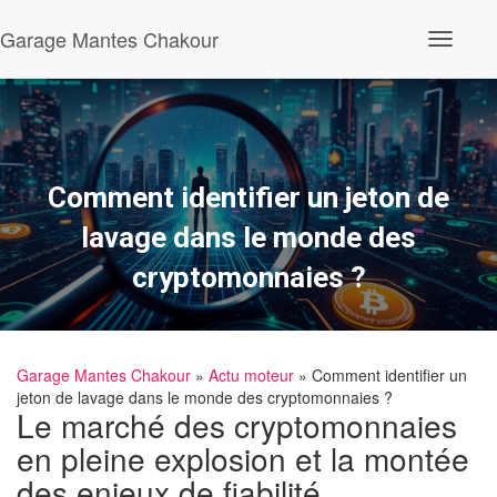
Garage Mantes Chakour
O
u
v
r
i
r
/
f
Comment identifier un jeton de
e
r
lavage dans le monde des
m
e
cryptomonnaies ?
r
l
a
n
a
Garage Mantes Chakour
»
Actu moteur
» Comment identifier un
v
i
jeton de lavage dans le monde des cryptomonnaies ?
Le marché des cryptomonnaies
g
a
en pleine explosion et la montée
t
i
des enjeux de fiabilité
o