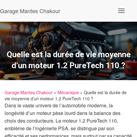
Garage Mantes Chakour
O
u
v
r
i
r
/
f
Quelle est la durée de vie moyenne
e
r
d’un moteur 1.2 PureTech 110 ?
m
e
r
l
a
Garage Mantes Chakour
»
Mécanique
» Quelle est la durée de
n
vie moyenne d’un moteur 1.2 PureTech 110 ?
a
v
Dans le vaste univers de l’automobile moderne, la
i
longévité d’un moteur pèse lourd dans la balance des
g
a
choix des conducteurs. Le moteur 1.2 PureTech 110,
t
emblème de l’ingénierie PSA, se distingue par son
i
o
efficacité et ses performances, mais surtout par sa capacité