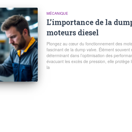
MÉCANIQUE
L’importance de la dump
moteurs diesel
Plongez au cœur du fonctionnement des moteu
fascinant de la dump valve. Élément souvent 
déterminant dans l’optimisation des performan
évacuant les excès de pression, elle protège
la