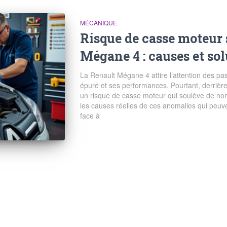
MÉCANIQUE
Risque de casse moteur 
Mégane 4 : causes et so
La Renault Mégane 4 attire l’attention des p
épuré et ses performances. Pourtant, derrièr
un risque de casse moteur qui soulève de nom
les causes réelles de ces anomalies qui peuv
face à