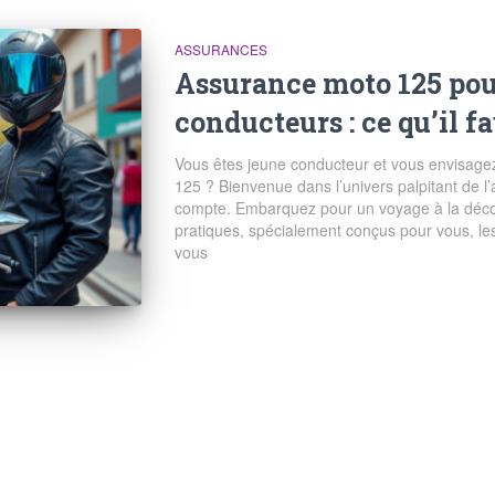
ASSURANCES
Assurance moto 125 pour
conducteurs : ce qu’il f
Vous êtes jeune conducteur et vous envisagez
125 ? Bienvenue dans l’univers palpitant de l
compte. Embarquez pour un voyage à la découv
pratiques, spécialement conçus pour vous, les
vous