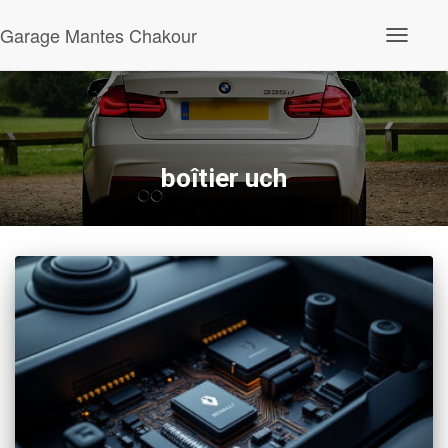
Garage Mantes Chakour
Ouvrir/fe
la
navigatio
boîtier uch