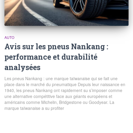
AUTO
Avis sur les pneus Nankang :
performance et durabilité
analysées
Les pneus Nankang : une marque taïwanaise qui se fait une
place dans le marché du pneumatique Depuis leur naissance en
1940, les pneus Nankang ont rapidement su s’imposer comme
une alternative compétitive face aux géants européens et
américains comme Michelin, Bridgestone ou Goodyear. La
marque taïwanaise a su profiter